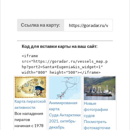
Ссылка на карту:
Код для вставки карты на ваш сайт:
<iframe 
src="https://goradar.ru/vessels_map.p
hp?port2=Santa+Eugenia&is_widget=1" 
width="800" height="500"></iframe>
Карта пиратской
Анимированая
Новые
активности
карта
фотографии
Все нападения
Суда Антарктики
судов
пиратов
2021, октябрь-
Посмотреть
начиная с 1978
декабрь
фотокарточки