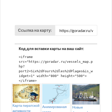
Ссылка на карту:
Код для вставки карты на ваш сайт:
<iframe 
src="https://goradar.ru/vessels_map.p
hp?
port2=Six%2dFours%2dles%2dPlages&is_w
idget=1" width="800" height="500">
</iframe>
Карта пиратской
Анимированая
Новые
активности
карта