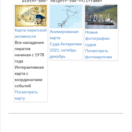
width="800" height="500"></iframe>
Карта пиратской
Анимированая
Новые
активности
карта
фотографии
Все нападения
Суда Антарктики
судов
пиратов
2021, октябрь-
Посмотреть
начиная с 1978
декабрь
фотокарточки
года
Интерактивная
карта с
координатами
событий
Посмотреть
карту