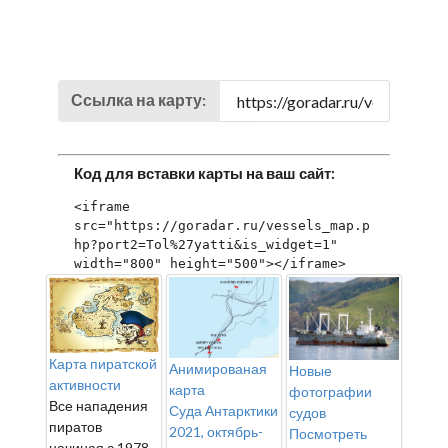
Ссылка на карту:
Код для вставки карты на ваш сайт:
<iframe 
src="https://goradar.ru/vessels_map.p
hp?port2=Tol%27yatti&is_widget=1" 
width="800" height="500"></iframe>
Карта пиратской
Анимированая
Новые
активности
карта
фотографии
Все нападения
Суда Антарктики
судов
пиратов
2021, октябрь-
Посмотреть
начиная с 1978