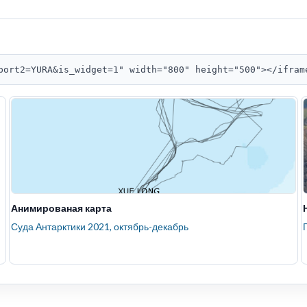
port2=YURA&is_widget=1" width="800" height="500"></ifram
Анимированая карта
Суда Антарктики 2021, октябрь-декабрь