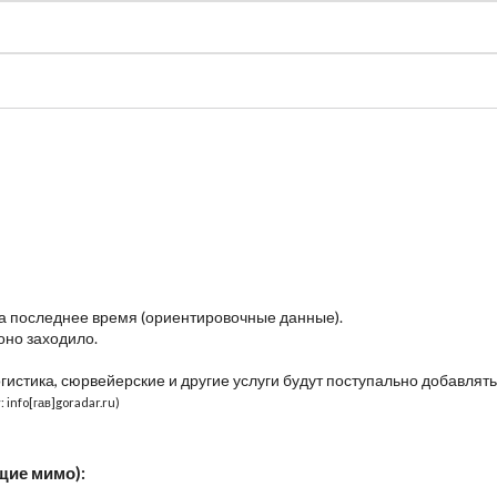
судно
Общая карта (β)
Чат
Цены
Карты судов
за последнее время (ориентировочные данные).
оно заходило.
огистика, сюрвейерские и другие услуги будут поступально добавлять
 info[гав]goradar.ru)
щие мимо):