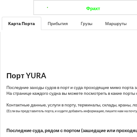
Фрахт
Отследить 
Карта Порта
Прибытия
Грузы
Маршруты
Порт YURA
Последние заходы судов в порт и суда проходящие мимо порта 
На странице каждого судна вы можете посмотреть в какие порты 
Контактные данные, услуги в порту, терминалы, склады, краны, л
(Если вы представитель порта, и ходите добавить информацию, пишите нам на почту:
Последние суда, рядом с портом (зашедщие или проходя