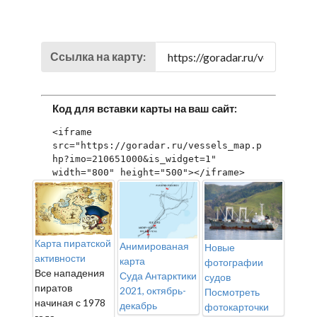
Ссылка на карту:
Код для вставки карты на ваш сайт:
<iframe 
src="https://goradar.ru/vessels_map.p
hp?imo=210651000&is_widget=1" 
width="800" height="500"></iframe>
Карта пиратской
Анимированая
Новые
активности
карта
фотографии
Все нападения
Суда Антарктики
судов
пиратов
2021, октябрь-
Посмотреть
начиная с 1978
декабрь
фотокарточки