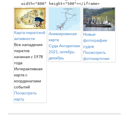
width="800" height="500"></iframe>
Карта пиратской
Анимированая
Новые
активности
карта
фотографии
Все нападения
Суда Антарктики
судов
пиратов
2021, октябрь-
Посмотреть
начиная с 1978
декабрь
фотокарточки
года
Интерактивная
карта с
координатами
событий
Посмотреть
карту