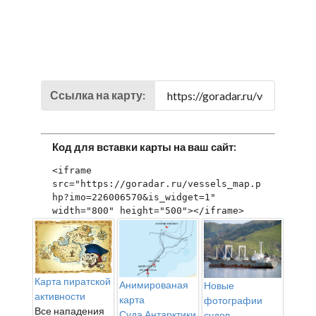
Ссылка на карту:
Код для вставки карты на ваш сайт:
<iframe 
src="https://goradar.ru/vessels_map.p
hp?imo=226006570&is_widget=1" 
width="800" height="500"></iframe>
Карта пиратской
Анимированая
Новые
активности
карта
фотографии
Все нападения
Суда Антарктики
судов