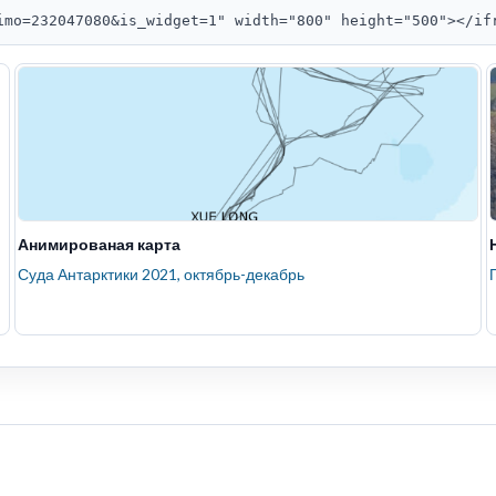
imo=232047080&is_widget=1" width="800" height="500"></if
Анимированая карта
Суда Антарктики 2021, октябрь-декабрь