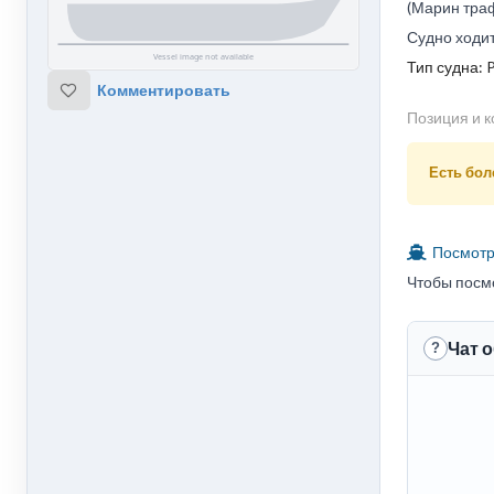
(Марин траф
Судно ходи
Тип судна: P
Комментировать
Позиция и к
Есть боле
Посмотре
Чтобы посм
Чат 
?