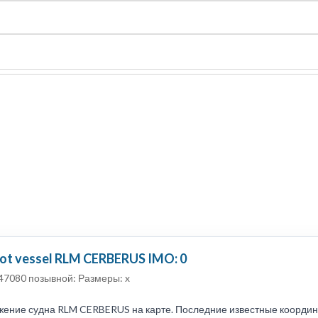
судно
Общая карта (β)
Чат
Цены
Карты судов
lot vessel RLM CERBERUS IMO: 0
47080 позывной: Размеры: x
ение судна RLM CERBERUS на карте. Последние известные координат