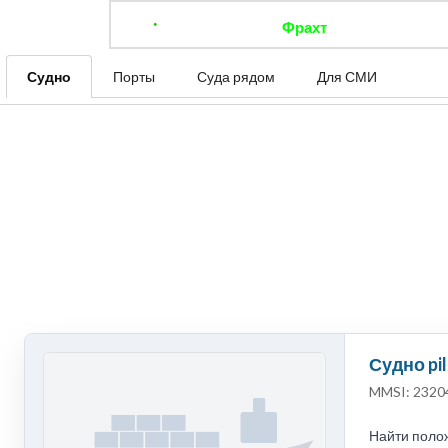
Фрахт
Отследить 
Судно
Порты
Суда рядом
Для СМИ
Судно pi
MMSI: 2320
Найти полож