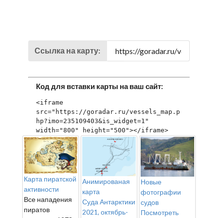
Ссылка на карту:
Код для вставки карты на ваш сайт:
<iframe 
src="https://goradar.ru/vessels_map.p
hp?imo=235109403&is_widget=1" 
width="800" height="500"></iframe>
Карта пиратской
Анимированая
Новые
активности
карта
фотографии
Все нападения
Суда Антарктики
судов
пиратов
2021, октябрь-
Посмотреть