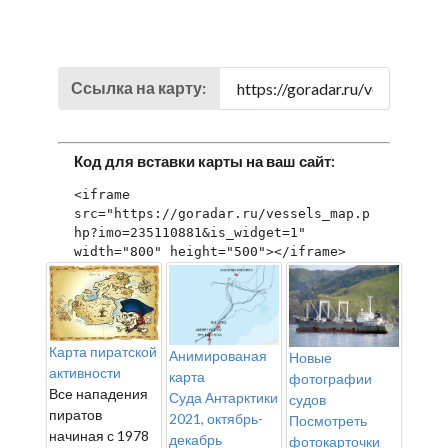
Ссылка на карту:
Код для вставки карты на ваш сайт:
<iframe 
src="https://goradar.ru/vessels_map.p
hp?imo=235110881&is_widget=1" 
width="800" height="500"></iframe>
Карта пиратской
Анимированая
Новые
активности
карта
фотографии
Все нападения
Суда Антарктики
судов
пиратов
2021, октябрь-
Посмотреть
начиная с 1978
декабрь
фотокарточки