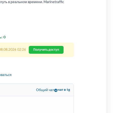
уть в реальном времени. Marinetraffic
ь: 0
08.08.2026 02:26
Получить доступ
оваться
Общий чат
чат в tg