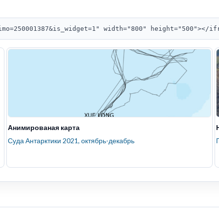
imo=250001387&is_widget=1" width="800" height="500"></if
Анимированая карта
Суда Антарктики 2021, октябрь-декабрь