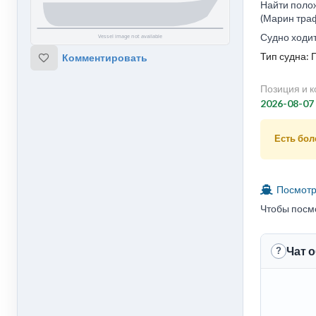
Найти полож
(Марин траф
Судно ходит
Тип судна: 
Комментировать
Позиция и к
2026-08-07
Есть боле
Посмотре
Чтобы посм
Чат 
?