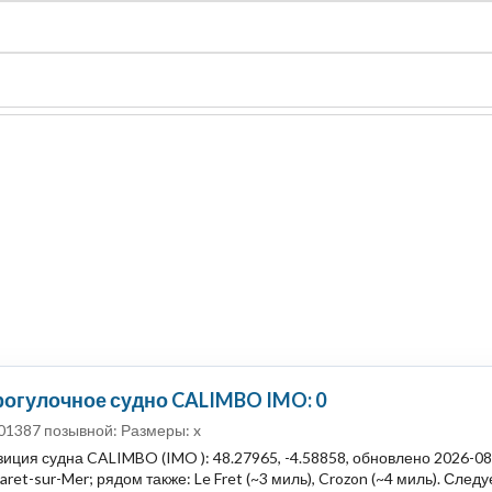
судно
Общая карта (β)
Чат
Цены
Карты судов
рогулочное судно CALIMBO IMO: 0
01387 позывной: Размеры: x
иция судна CALIMBO (IMO ): 48.27965, -4.58858, обновлено 2026-0
et-sur-Mer; рядом также: Le Fret (~3 миль), Crozon (~4 миль). Следуе