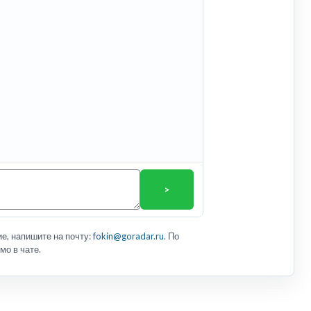
>
е, напишите на почту:
fokin@goradar.ru
. По
мо в чате.