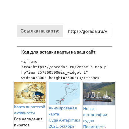
Ссылка на карту:
Код для вставки карты на ваш сайт:
<iframe 
src="https://goradar.ru/vessels_map.p
hp?imo=257960500&is_widget=1" 
width="800" height="500"></iframe>
Карта пиратской
Анимированая
Новые
активности
карта
фотографии
Все нападения
Суда Антарктики
судов
пиратов
2021, октябрь-
Посмотреть