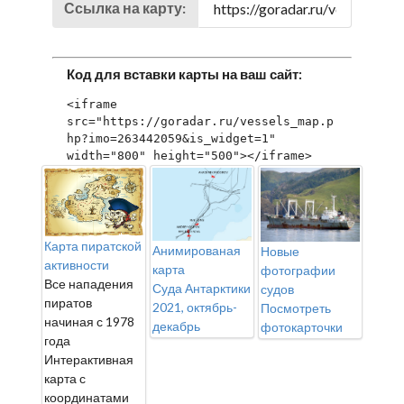
Ссылка на карту:
Код для вставки карты на ваш сайт:
<iframe 
src="https://goradar.ru/vessels_map.p
hp?imo=263442059&is_widget=1" 
width="800" height="500"></iframe>
Карта пиратской
Анимированая
Новые
активности
карта
фотографии
Все нападения
Суда Антарктики
судов
пиратов
2021, октябрь-
Посмотреть
начиная с 1978
декабрь
фотокарточки
года
Интерактивная
карта с
координатами