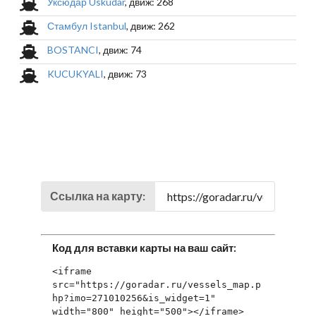
Уксюдар Uskudar
, движ: 268
Стамбул Istanbul
, движ: 262
BOSTANCI
, движ: 74
KUCUKYALI
, движ: 73
Ссылка на карту:
Код для вставки карты на ваш сайт:
<iframe 
src="https://goradar.ru/vessels_map.p
hp?imo=271010256&is_widget=1" 
width="800" height="500"></iframe>