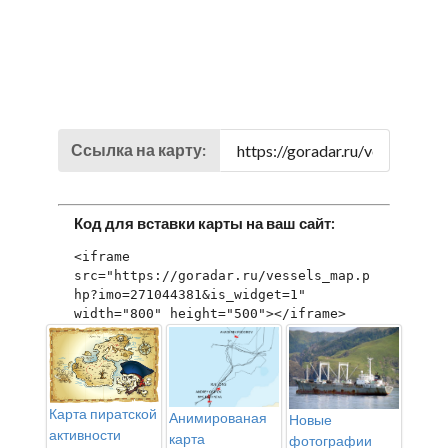
Ссылка на карту:
Код для вставки карты на ваш сайт:
<iframe 
src="https://goradar.ru/vessels_map.p
hp?imo=271044381&is_widget=1" 
width="800" height="500"></iframe>
Карта пиратской
Анимированая
Новые
активности
карта
фотографии