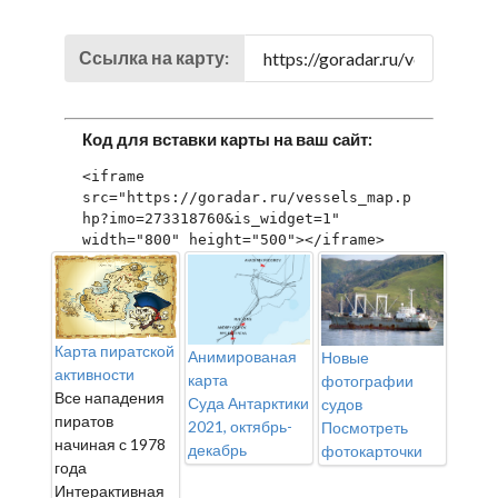
Ссылка на карту:
Код для вставки карты на ваш сайт:
<iframe 
src="https://goradar.ru/vessels_map.p
hp?imo=273318760&is_widget=1" 
width="800" height="500"></iframe>
Карта пиратской
Анимированая
Новые
активности
карта
фотографии
Все нападения
Суда Антарктики
судов
пиратов
2021, октябрь-
Посмотреть
начиная с 1978
декабрь
фотокарточки
года
Интерактивная