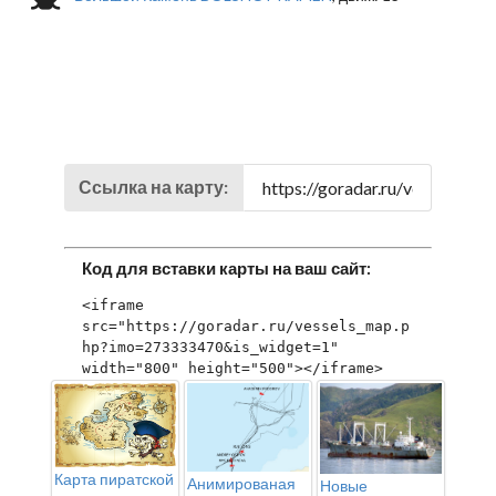
Ссылка на карту:
Код для вставки карты на ваш сайт:
<iframe 
src="https://goradar.ru/vessels_map.p
hp?imo=273333470&is_widget=1" 
width="800" height="500"></iframe>
Карта пиратской
Анимированая
Новые