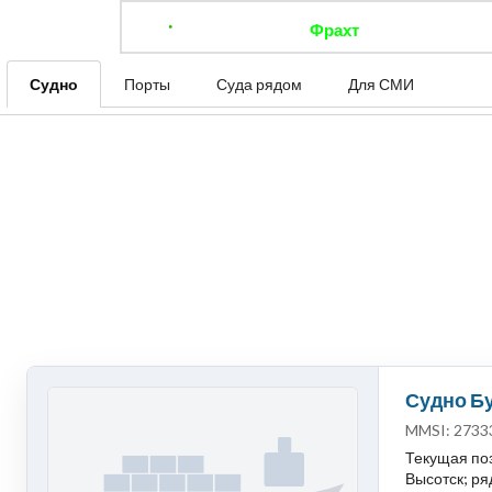
Фрахт
Отследить 
Судно
Порты
Суда рядом
Для СМИ
Судно Бу
MMSI: 2733
Текущая поз
Высотск; ря