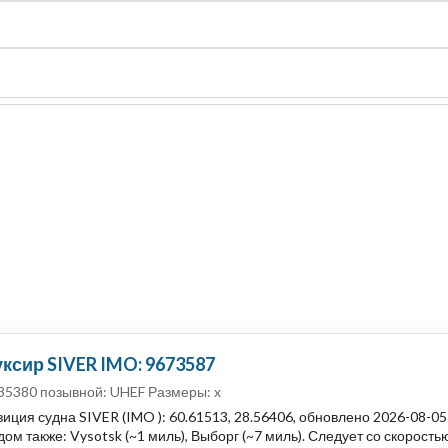
судно
Общая карта (β)
Чат
Цены
Карты судов
ксир SIVER IMO: 9673587
35380 позывной: UHEF Размеры: x
иция судна SIVER (IMO ): 60.61513, 28.56406, обновлено 2026-08-0
дом также: Vysotsk (~1 миль), Выборг (~7 миль). Следует со скоростью