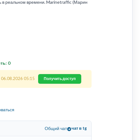
 в реальном времени. Marinetraffic (Марин
сть: 0
 06.08.2026 05:15
Получить доступ
оваться
Общий чат
чат в tg