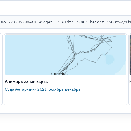
imo=273335380&is_widget=1" width="800" height="500"></if
Анимированая карта
Суда Антарктики 2021, октябрь-декабрь