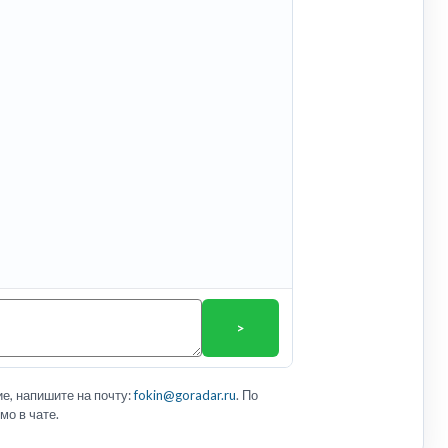
>
е, напишите на почту:
fokin@goradar.ru
. По
мо в чате.