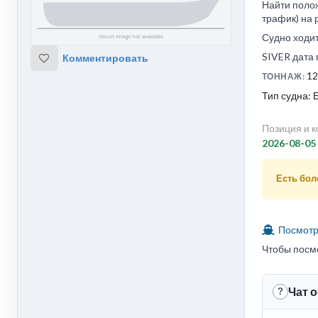
Найти полож
трафик) на 
Судно ходит
SIVER дата 
Комментировать
12
ТОННАЖ:
Тип судна: 
Позиция и к
2026-08-05
Есть боле
Посмотре
Чтобы посм
Чат 
?