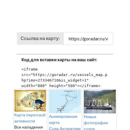
Ссылка на карту:
Код для вставки карты на ваш сайт:
<iframe 
src="https://goradar.ru/vessels_map.p
hp?imo=273346710&is_widget=1" 
width="800" height="500"></iframe>
Карта пиратской
Анимированая
Новые
активности
карта
фотографии
Все нападения
Суда Антарктики
судов