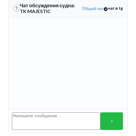
Чат обсуждения судна:
Общий чат
чат в tg
?
TK MAJESTIC
>