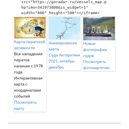
src="https://goradar.ru/vessels_map.p
hp?imo=341973000&is_widget=1" 
width="800" height="500"></iframe>
Карта пиратской
Анимированая
Новые
активности
карта
фотографии
Все нападения
Суда Антарктики
судов
пиратов
2021, октябрь-
Посмотреть
начиная с 1978
декабрь
фотокарточки
года
Интерактивная
карта с
координатами
событий
Посмотреть
карту