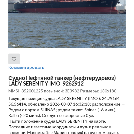
Комментировать
Судно Нефтяной танкер (нефтерудовоз)
LADY SERENITY IMO: 9262912
MMSI: 352001225 позывной: 3E3982 Размеры: 180x180
Текущая позиция судна LADY SERENITY (IMO ): 24.79164,
56.56414, обновлено 2026-08-07 16:32:18; расположение —
Рядом с портом SHINAS; рядом также: Shinas (~6 миль),
Kalba (~20 миль). Следует со скоростью 0 уз.
Найти положение судна LADY SERENITY на карте.
Последние известные координаты и путь в реальном
времени. Marinetraffic (Марин трафик) на русском языке.