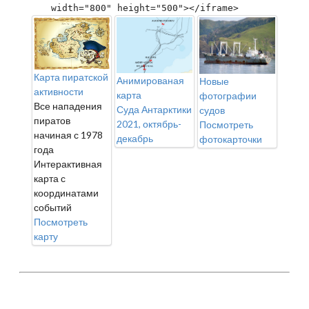
width="800" height="500"></iframe>
Карта пиратской
Анимированая
Новые
активности
карта
фотографии
Все нападения
Суда Антарктики
судов
пиратов
2021, октябрь-
Посмотреть
начиная с 1978
декабрь
фотокарточки
года
Интерактивная
карта с
координатами
событий
Посмотреть
карту