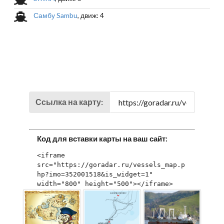
Самбу Sambu
, движ: 4
Ссылка на карту:
Код для вставки карты на ваш сайт:
<iframe 
src="https://goradar.ru/vessels_map.p
hp?imo=352001518&is_widget=1" 
width="800" height="500"></iframe>