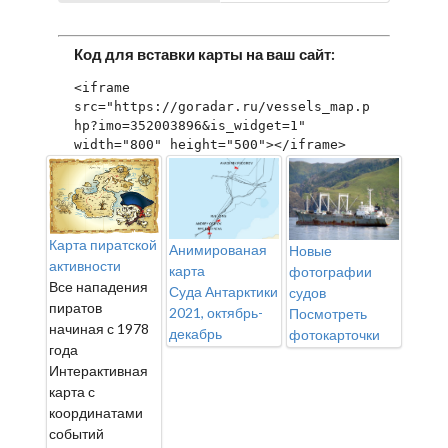
Код для вставки карты на ваш сайт:
<iframe 
src="https://goradar.ru/vessels_map.p
hp?imo=352003896&is_widget=1" 
width="800" height="500"></iframe>
Карта пиратской
Анимированая
Новые
активности
карта
фотографии
Все нападения
Суда Антарктики
судов
пиратов
2021, октябрь-
Посмотреть
начиная с 1978
декабрь
фотокарточки
года
Интерактивная
карта с
координатами
событий