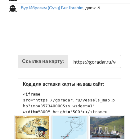
Бур Ибрагим (Суэц) Bur Ibrahim
, движ: 6
Ссылка на карту:
Код для вставки карты на ваш сайт:
<iframe 
src="https://goradar.ru/vessels_map.p
hp?imo=357340000&is_widget=1" 
width="800" height="500"></iframe>