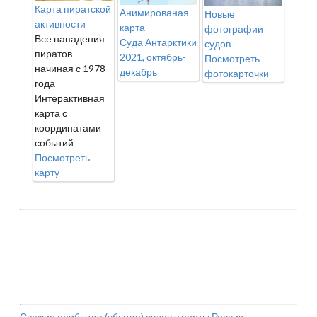
Карта пиратской
Анимированая
Новые
активности
карта
фотографии
Все нападения
Суда Антарктики
судов
пиратов
2021, октябрь-
Посмотреть
начиная с 1978
декабрь
фотокарточки
года
Интерактивная
карта с
координатами
событий
Посмотреть
карту
Свежие прибытия (убытия) судов в порты России.