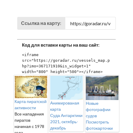
Ссылка на карту:
Код для вставки карты на ваш сайт:
<iframe 
src="https://goradar.ru/vessels_map.p
hp?imo=367171910&is_widget=1" 
width="800" height="500"></iframe>
Карта пиратской
Анимированая
Новые
активности
карта
фотографии
Все нападения
Суда Антарктики
судов
пиратов
2021, октябрь-
Посмотреть
начиная с 1978
декабрь
фотокарточки
года