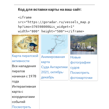
Код для вставки карты на ваш сайт:
<iframe 
src="https://goradar.ru/vessels_map.p
hp?imo=376598000&is_widget=1" 
width="800" height="500"></iframe>
Карта пиратской
Анимированая
Новые
активности
карта
фотографии
Все нападения
Суда Антарктики
судов
пиратов
2021, октябрь-
Посмотреть
начиная с 1978
декабрь
фотокарточки
года
Интерактивная
карта с
координатами
событий
Посмотреть