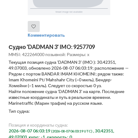
Комментировать
Судно 'DADMAN 3' IMO: 9257709
MMSI: 422264000 позывной: Размеры: x
Текущая позиция судна 'DADMAN 3' (IMO ): 30.42351,
49.07003, обновлено 2026-08-07 06:03:19; расположение —
Рядом с портом BANDAR IMAM KHOMEINI; рядом также:
Imam Khomeini Pt/ Mahshahr City (~0 миль), Бендер-
Хомейни (~1 миль). Следует со скоростью 0 уз.
Найти положение судна 'DADMAN 3' на карте. Последние
известные координаты и путь в реальном времени.
Marinetraffic (Марин трафик) на русском языке.
Тип судна:
Позиция и координаты судна:
2026-08-07 06:03:19
, 30.42351,
(2026-08-07 06:03:19 UTC)
49.07003, курс: -1, скорость: 0