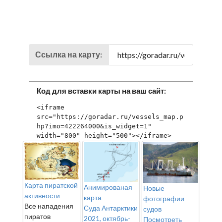
Ссылка на карту:
Код для вставки карты на ваш сайт:
<iframe 
src="https://goradar.ru/vessels_map.p
hp?imo=422264000&is_widget=1" 
width="800" height="500"></iframe>
Карта пиратской
Анимированая
Новые
активности
карта
фотографии
Все нападения
Суда Антарктики
судов
пиратов
2021, октябрь-
Посмотреть