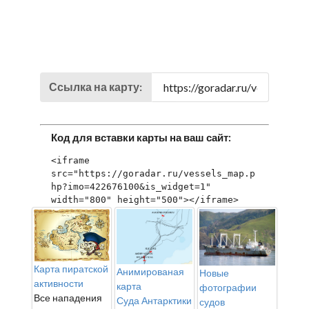
Ссылка на карту:
Код для вставки карты на ваш сайт:
<iframe 
src="https://goradar.ru/vessels_map.p
hp?imo=422676100&is_widget=1" 
width="800" height="500"></iframe>
Карта пиратской
Анимированая
Новые
активности
карта
фотографии
Все нападения
Суда Антарктики
судов