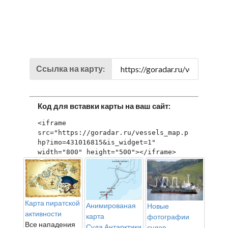
Ссылка на карту:
Код для вставки карты на ваш сайт:
<iframe 
src="https://goradar.ru/vessels_map.p
hp?imo=431016815&is_widget=1" 
width="800" height="500"></iframe>
Карта пиратской
Анимированая
Новые
активности
карта
фотографии
Все нападения
Суда Антарктики
судов