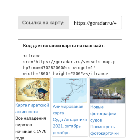
Ссылка на карту:
Код для вставки карты на ваш сайт:
<iframe 
src="https://goradar.ru/vessels_map.p
hp?imo=470282000&is_widget=1" 
width="800" height="500"></iframe>
Карта пиратской
Анимированая
Новые
активности
карта
фотографии
Все нападения
Суда Антарктики
судов
пиратов
2021, октябрь-
Посмотреть
начиная с 1978
декабрь
фотокарточки
года