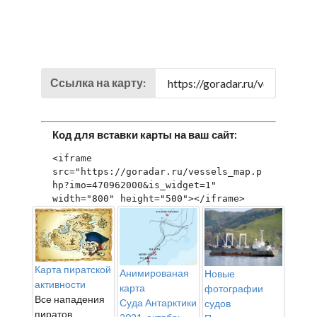
Ссылка на карту:
Код для вставки карты на ваш сайт:
<iframe 
src="https://goradar.ru/vessels_map.p
hp?imo=470962000&is_widget=1" 
width="800" height="500"></iframe>
Карта пиратской
Анимированая
Новые
активности
карта
фотографии
Все нападения
Суда Антарктики
судов
пиратов