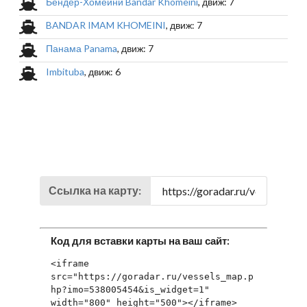
Бендер-Хомейни Bandar Khomeini
, движ: 7
BANDAR IMAM KHOMEINI
, движ: 7
Панама Panama
, движ: 7
Imbituba
, движ: 6
Ссылка на карту:
Код для вставки карты на ваш сайт:
<iframe 
src="https://goradar.ru/vessels_map.p
hp?imo=538005454&is_widget=1" 
width="800" height="500"></iframe>