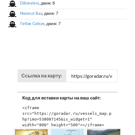
Diliskelesi
, движ: 8
Nemrut Bay
, движ: 7
Гебзе Gebze
, движ: 7
Ссылка на карту:
Код для вставки карты на ваш сайт:
<iframe 
src="https://goradar.ru/vessels_map.p
hp?imo=538007145&is_widget=1" 
width="800" height="500"></iframe>