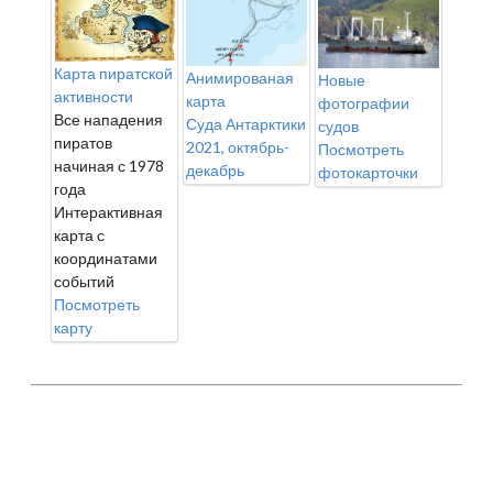
Карта пиратской
Анимированая
Новые
активности
карта
фотографии
Все нападения
Суда Антарктики
судов
пиратов
2021, октябрь-
Посмотреть
начиная с 1978
декабрь
фотокарточки
года
Интерактивная
карта с
координатами
событий
Посмотреть
карту