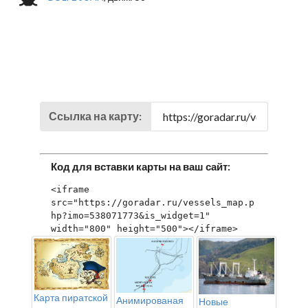
Ссылка на карту:
Код для вставки карты на ваш сайт:
<iframe 
src="https://goradar.ru/vessels_map.p
hp?imo=538071773&is_widget=1" 
width="800" height="500"></iframe>
Карта пиратской
Анимированая
Новые