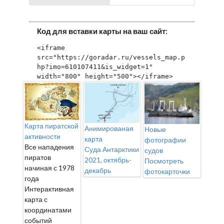
Код для вставки карты на ваш сайт:
<iframe 
src="https://goradar.ru/vessels_map.p
hp?imo=610107411&is_widget=1" 
width="800" height="500"></iframe>
Карта пиратской
Анимированая
Новые
активности
карта
фотографии
Все нападения
Суда Антарктики
судов
пиратов
2021, октябрь-
Посмотреть
начиная с 1978
декабрь
фотокарточки
года
Интерактивная
карта с
координатами
событий