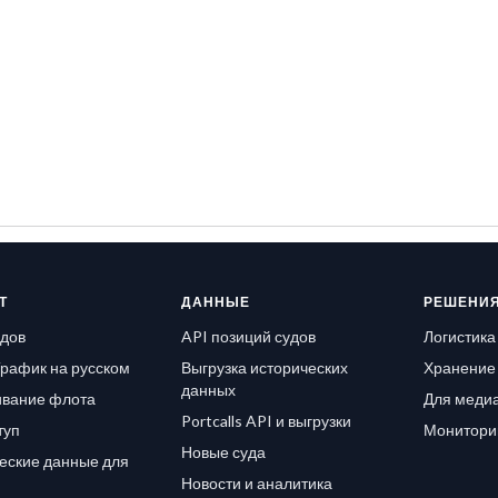
Т
ДАННЫЕ
РЕШЕНИ
удов
API позиций судов
Логистика
рафик на русском
Выгрузка исторических
Хранение 
данных
вание флота
Для медиа
Portcalls API и выгрузки
туп
Монитори
Новые суда
еские данные для
Новости и аналитика