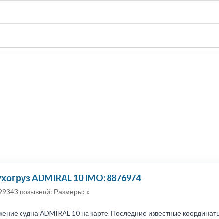
судно
Общая карта (β)
Чат
Цены
Карты судов
хогруз ADMIRAL 10 IMO: 8876974
99343 позывной: Размеры: x
ение судна ADMIRAL 10 на карте. Последние известные координаты и