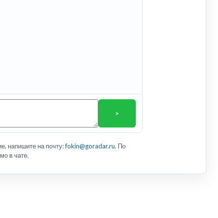
>
е, напишите на почту:
fokin@goradar.ru
. По
мо в чате.