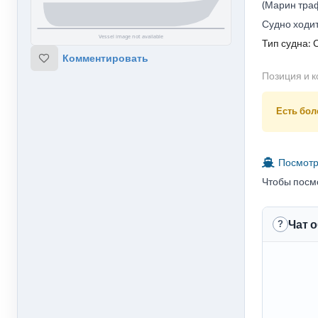
(Марин траф
Судно ходи
Тип судна: 
Комментировать
Позиция и к
Есть боле
Посмотре
Чтобы посм
Чат 
?