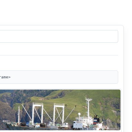
rame>