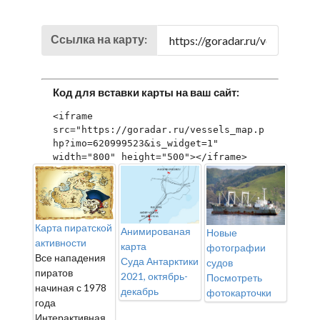
Ссылка на карту:
Код для вставки карты на ваш сайт:
<iframe 
src="https://goradar.ru/vessels_map.p
hp?imo=620999523&is_widget=1" 
width="800" height="500"></iframe>
Карта пиратской
Анимированая
Новые
активности
карта
фотографии
Все нападения
Суда Антарктики
судов
пиратов
2021, октябрь-
Посмотреть
начиная с 1978
декабрь
фотокарточки
года
Интерактивная