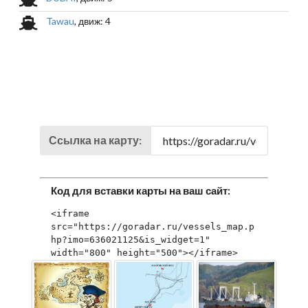
Tawau
, движ: 4
Ссылка на карту:
Код для вставки карты на ваш сайт:
<iframe 
src="https://goradar.ru/vessels_map.p
hp?imo=636021125&is_widget=1" 
width="800" height="500"></iframe>