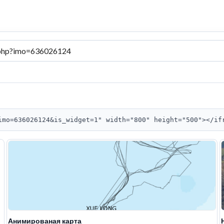
imo=636026124&is_widget=1" width="800" height="500"></if
Анимированая карта