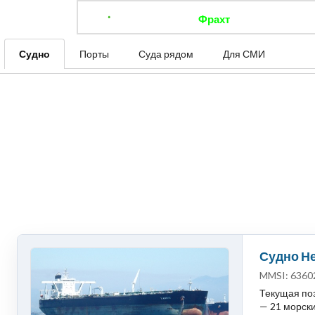
Фрахт
Отследить 
Судно
Порты
Суда рядом
Для СМИ
Судно Н
MMSI: 6360
Текущая по
— 21 морски