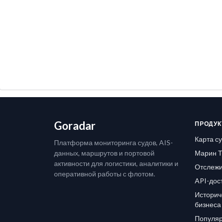
Goradar
ПРОДУК
Карта с
Платформа мониторинга судов, AIS-
данных, маршрутов и портовой
Марин Т
активности для логистики, аналитики и
Отслежи
оперативной работы с флотом.
API-дос
Историч
бизнеса
Популяр