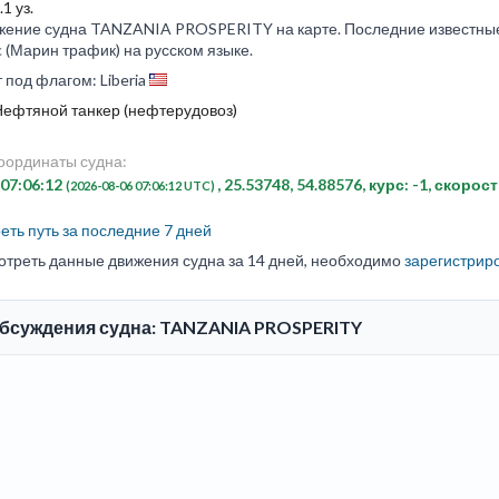
1 уз.
жение судна TANZANIA PROSPERITY на карте. Последние известные 
ic (Марин трафик) на русском языке.
 под флагом: Liberia
Нефтяной танкер (нефтерудовоз)
оординаты судна:
 07:06:12
, 25.53748, 54.88576, курс: -1, скорост
(2026-08-06 07:06:12 UTC)
ть путь за последние 7 дней
отреть данные движения судна за 14 дней, необходимо
зарегистрир
обсуждения судна: TANZANIA PROSPERITY