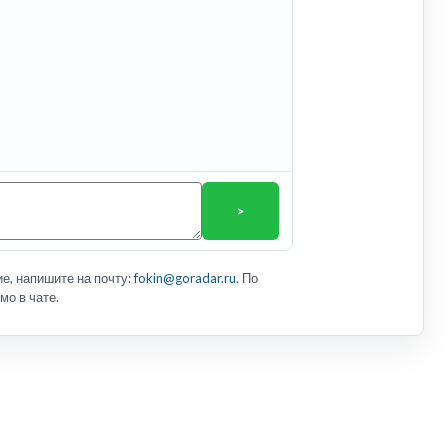
>
е, напишите на почту:
fokin@goradar.ru
. По
мо в чате.