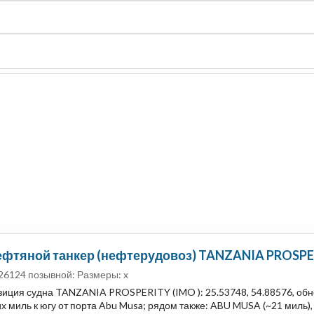
судно
Общая карта (β)
Чат
Цены
Карты судов
ефтяной танкер (нефтерудовоз) TANZANIA PROSPER
26124 позывной: Размеры: x
зиция судна TANZANIA PROSPERITY (IMO ): 25.53748, 54.88576, обн
х миль к югу от порта Abu Musa; рядом также: ABU MUSA (~21 миль), 