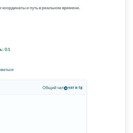
координаты и путь в реальном времени.
ь: 0.1
оваться
Общий чат
чат в tg