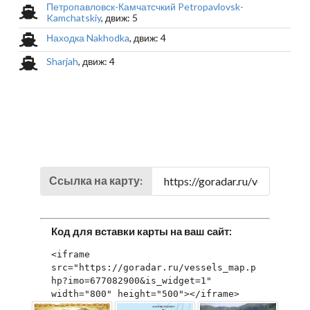
Петропавловск-Камчатсчкий Petropavlovsk-
Kamchatskiy
, движ: 5
Находка Nakhodka
, движ: 4
Sharjah
, движ: 4
Ссылка на карту:
Код для вставки карты на ваш сайт:
<iframe 
src="https://goradar.ru/vessels_map.p
hp?imo=677082900&is_widget=1" 
width="800" height="500"></iframe>