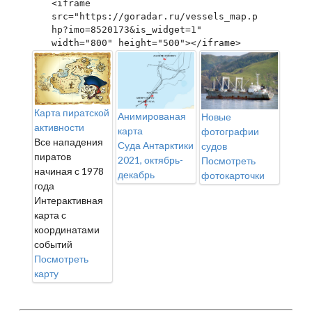
<iframe 
src="https://goradar.ru/vessels_map.p
hp?imo=8520173&is_widget=1" 
width="800" height="500"></iframe>
Карта пиратской
Анимированая
Новые
активности
карта
фотографии
Все нападения
Суда Антарктики
судов
пиратов
2021, октябрь-
Посмотреть
начиная с 1978
декабрь
фотокарточки
года
Интерактивная
карта с
координатами
событий
Посмотреть
карту