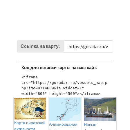
Ссылка на карту:
Код для вставки карты на ваш сайт:
<iframe 
src="https://goradar.ru/vessels_map.p
hp?imo=8714669&is_widget=1" 
width="800" height="500"></iframe>
Карта пиратской
Анимированая
Новые
активности