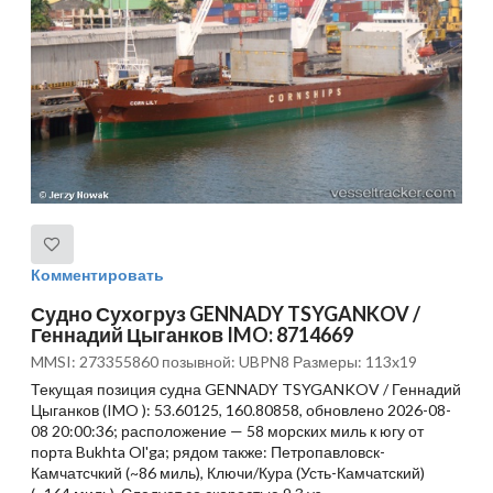
Комментировать
Судно Сухогруз GENNADY TSYGANKOV /
Геннадий Цыганков IMO: 8714669
MMSI: 273355860 позывной: UBPN8 Размеры: 113x19
Текущая позиция судна GENNADY TSYGANKOV / Геннадий
Цыганков (IMO ): 53.60125, 160.80858, обновлено 2026-08-
08 20:00:36; расположение — 58 морских миль к югу от
порта Bukhta Ol'ga; рядом также: Петропавловск-
Камчатсчкий (~86 миль), Ключи/Кура (Усть-Камчатский)