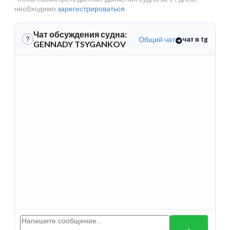
необходимо
зарегистрироваться
Чат обсуждения судна:
Общий чат
чат в tg
?
GENNADY TSYGANKOV
>