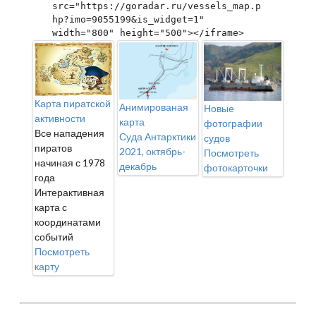
src="https://goradar.ru/vessels_map.p
hp?imo=9055199&is_widget=1" 
width="800" height="500"></iframe>
Карта пиратской
Анимированая
Новые
активности
карта
фотографии
Все нападения
Суда Антарктики
судов
пиратов
2021, октябрь-
Посмотреть
начиная с 1978
декабрь
фотокарточки
года
Интерактивная
карта с
координатами
событий
Посмотреть
карту