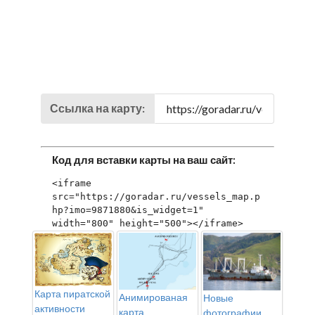
Ссылка на карту:
Код для вставки карты на ваш сайт:
<iframe 
src="https://goradar.ru/vessels_map.p
hp?imo=9871880&is_widget=1" 
width="800" height="500"></iframe>
Карта пиратской
Анимированая
Новые
активности
карта
фотографии