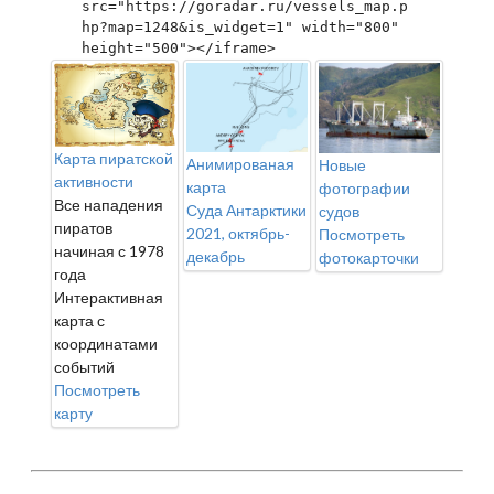
src="https://goradar.ru/vessels_map.p
hp?map=1248&is_widget=1" width="800" 
height="500"></iframe>
Карта пиратской
Анимированая
Новые
активности
карта
фотографии
Все нападения
Суда Антарктики
судов
пиратов
2021, октябрь-
Посмотреть
начиная с 1978
декабрь
фотокарточки
года
Интерактивная
карта с
координатами
событий
Посмотреть
карту