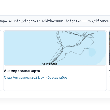
map=1413&is_widget=1" width="800" height="500"></iframe>
Анимированая карта
Суда Антарктики 2021, октябрь-декабрь