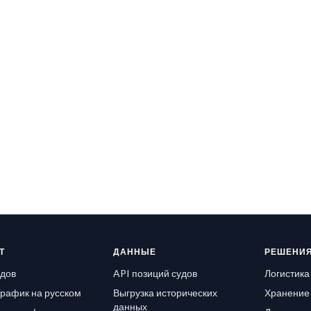
Т
ДАННЫЕ
РЕШЕНИ
удов
API позиций судов
Логистика
рафик на русском
Выгрузка исторических
Хранение 
данных