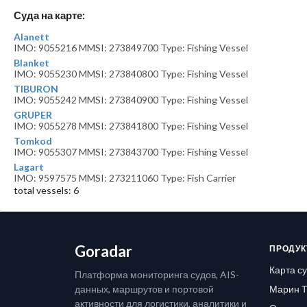
Суда на карте:
Alanett
IMO: 9055216 MMSI: 273849700 Type: Fishing Vessel
Blanket
IMO: 9055230 MMSI: 273840800 Type: Fishing Vessel
TIBURON
IMO: 9055242 MMSI: 273840900 Type: Fishing Vessel
GRUPER
IMO: 9055278 MMSI: 273841800 Type: Fishing Vessel
Tomkod
IMO: 9055307 MMSI: 273843700 Type: Fishing Vessel
Lagart
IMO: 9597575 MMSI: 273211060 Type: Fish Carrier
total vessels: 6
Goradar
ПРОДУК
Карта с
Платформа мониторинга судов, AIS-
данных, маршрутов и портовой
Марин Т
активности для логистики, аналитики и