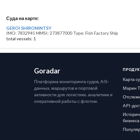
Суда на карте:
GEROI SHIRONINTSY
IMO: 7832945 MMSI: 273877000 Type: Fish Factory Ship
total vessels: 1
Goradar
ПРОДУК
Карта с
Платформа мониторинга судов, AIS-
данных, маршрутов и портовой
Марин Т
активности для логистики, аналитики и
Отслежи
оперативной работы с флотом.
API-дос
Историч
бизнеса
Популяр