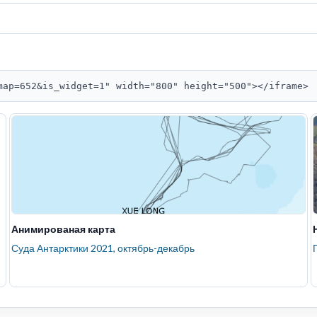
map=652&is_widget=1" width="800" height="500"></iframe>
Анимированая карта
Суда Антарктики 2021, октябрь-декабрь