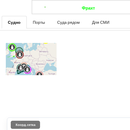
Фрахт
Отследить 
Судно
Порты
Суда рядом
Для СМИ
Коорд. сетка