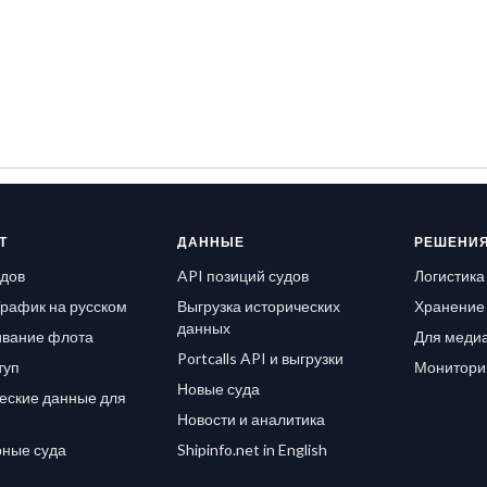
Т
ДАННЫЕ
РЕШЕНИ
удов
API позиций судов
Логистика
рафик на русском
Выгрузка исторических
Хранение 
данных
вание флота
Для медиа
Portcalls API и выгрузки
туп
Монитори
Новые суда
еские данные для
Новости и аналитика
ные суда
Shipinfo.net in English