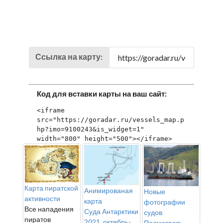
Ссылка на карту:
Код для вставки карты на ваш сайт:
<iframe 
src="https://goradar.ru/vessels_map.p
hp?imo=9100243&is_widget=1" 
width="800" height="500"></iframe>
Карта пиратской
Анимированая
Новые
активности
карта
фотографии
Все нападения
Суда Антарктики
судов
пиратов
2021, октябрь-
Посмотреть