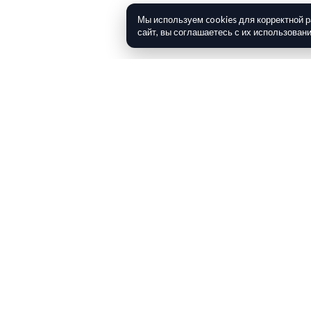
Мы используем cookies для корректной 
сайт, вы соглашаетесь с их использован
Карта: SZRK, ArctikServis
Суда на карте:
GLACIER ENTERPRISE
7814565 273444750
Polar-Enterprise
Fishing Vessel 8030623 273410850
Mark-Liubovskii
Fishing Vessel 8702408 273350610
MORSKOY BRIZ
8722111 273430630
Sevryba-1
Fishing Vessel 8801187 273523100
KHOLMOGORY
Fishing Vessel 9158185 273326830
Azimut
Offshore Tug Supply Ship 9260299 273438740